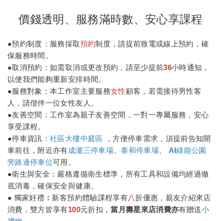
價錢透明、服務滿時數、安心享課程
●預約制度：服務採取
預約
制度，請提前致電或線上預約，確
保服務時間。
●
取消預約：如需取消或更改預約，請至少提前
3
6
小時通知，
以便我們能夠重新安排時間。
●
服務對象：本工作室主要服務
女性
顧客，若需接待男性客
人，請偕伴一位女性友人。
●
友善空間：工作室為親子友善空間，一對一專屬服務，安心
享受課程。
●
停車資訊：
社區大樓中庭區
，方便停車需求，須提前告知開
車
前往，附近亦有
成瀧三停車場
、
泰和停車場
、
AI綠能公園
旁路邊停車位
可用
。
●
衛生與安全：嚴格遵循衛生標準，所有工具和設備均經過徹
底消毒，確保安全與健康。
●
獨家好禮
：
新客預約體驗課程享有
八
折優惠，親友介紹來店
消費，雙方皆享有
100
元折扣，
當月壽星來店
消費亦
有贈送
小